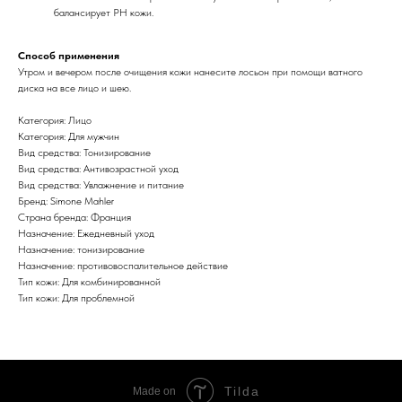
балансирует PH кожи.
Способ применения
Утром и вечером после очищения кожи нанесите лосьон при помощи ватного
диска на все лицо и шею.
Категория: Лицо
Категория: Для мужчин
Вид средства: Тонизирование
Вид средства: Антивозрастной уход
Вид средства: Увлажнение и питание
Бренд: Simone Mahler
Страна бренда: Франция
Назначение: Ежедневный уход
Назначение: тонизирование
Назначение: противовоспалительное действие
Тип кожи: Для комбинированной
Тип кожи: Для проблемной
Tilda
Made on