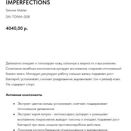
IMPERFECTIONS
Simone Mahler
SM-TONM-008
4040,00
р.
В корзину
Деликатно очищает и тонизирует кожу, склонную к жирности и высыпаниям.
Сочетание лечебных компонентов купирует воспаления, сохраняя оптимальный
баланс влаги. Матирует, регулирует работу сальных желез, подавляет рост
бактерий, успокаивает, снимает раздражение, выравнивает тон и рельеф кожи.
Не содержит спирт.
Активные компоненты
Экстракт цветов мальвы успокаивает, смягчает, поддерживает
оптимальное увлажнение.
Экстракт корня лопуха – антиоксидант, купирует и уменьшает
воспаления, покраснения, выводит токсины и очищает, подавляет рост
бактерий при акне, мощное противомикробное действие.
Лимонная кислота бережное отшелушивание и выравнивание,