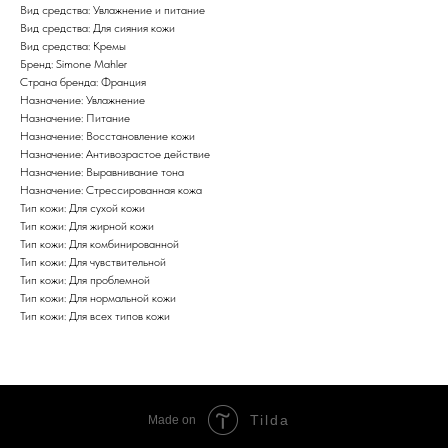
Вид средства: Увлажнение и питание
Вид средства: Для сияния кожи
Вид средства: Кремы
Бренд: Simone Mahler
Страна бренда: Франция
Назначение: Увлажнение
Назначение: Питание
Назначение: Восстановление кожи
Назначение: Антивозрастое действие
Назначение: Выравнивание тона
Назначение: Стрессированная кожа
Тип кожи: Для сухой кожи
Тип кожи: Для жирной кожи
Тип кожи: Для комбинированной
Тип кожи: Для чувствительной
Тип кожи: Для проблемной
Тип кожи: Для нормальной кожи
Тип кожи: Для всех типов кожи
Tilda
Made on