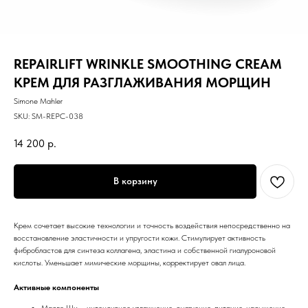
REPAIRLIFT WRINKLE SMOOTHING CREAM
КРЕМ ДЛЯ РАЗГЛАЖИВАНИЯ МОРЩИН
Simone Mahler
SKU:
SM-REPC-038
14 200
р.
В корзину
Крем сочетает высокие технологии и точность воздействия непосредственно на
восстановление эластичности и упругости кожи. Стимулирует активность
фибробластов для синтеза коллагена, эластина и собственной гиалуроновой
кислоты. Уменьшает мимические морщины, корректирует овал лица.
Активные компоненты
Масло Ши – интенсивное увлажнение, смягчение, питание, насыщение