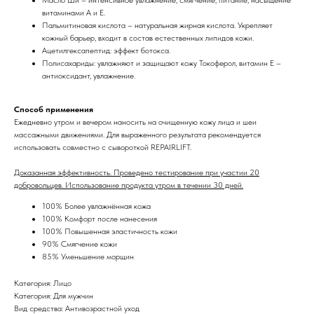
витаминами A и E.
Пальмитиновая кислота – натуральная жирная кислота. Укрепляет
кожный барьер, входит в состав естественных липидов кожи.
Ацетилгексапептид: эффект ботокса.
Полисахариды: увлажняют и защищают кожу Токоферол, витамин Е –
антиоксидант, увлажнение.
Способ применения
Ежедневно утром и вечером наносить на очищенную кожу лица и шеи
массажными движениями. Для выраженного результата рекомендуется
использовать совместно с сывороткой REPAIRLIFT.
Доказанная эффективность. Проведено тестирование при участии 20
добровольцев. Использование продукта утром в течении 30 дней.
100% Более увлажнённая кожа
100% Комфорт после нанесения
100% Повышенная эластичность кожи
90% Смягчение кожи
85% Уменьшение морщин
Категория: Лицо
Категория: Для мужчин
Вид средства: Антивозрастной уход