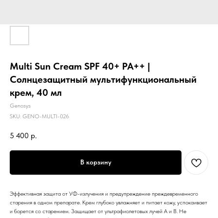
Multi Sun Cream SPF 40+ PA++ |
Cолнцезащитный мультифункциональный
крем, 40 мл
Genosys
SKU:
GENO-MULTI-026
5 400
р.
В корзину
Эффективная защита от УФ-излучения и предупреждение преждевременного
старения в одном препарате. Крем глубоко увлажняет и питает кожу, успокаивает
и борется со старением. Защищает от ультрафиолетовых лучей A и B. Не