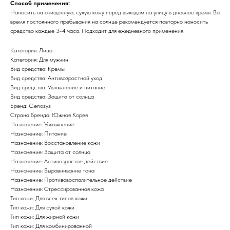
Способ применения:
Наносить на очищенную, сухую кожу перед выходом на улицу в дневное время. Во
время постоянного пребывания на солнце рекомендуется повторно наносить
средство каждые 3-4 часа. Подходит для ежедневного применения.
Категория: Лицо
Категория: Для мужчин
Вид средства: Кремы
Вид средства: Антивозрастной уход
Вид средства: Увлажнение и питание
Вид средства: Защита от солнца
Бренд: Genosys
Страна бренда: Южная Корея
Назначение: Увлажнение
Назначение: Питание
Назначение: Восстановление кожи
Назначение: Защита от солнца
Назначение: Антивозрастое действие
Назначение: Выравнивание тона
Назначение: Противовоспалительное действие
Назначение: Стрессированная кожа
Тип кожи: Для всех типов кожи
Тип кожи: Для сухой кожи
Тип кожи: Для жирной кожи
Тип кожи: Для комбинированной