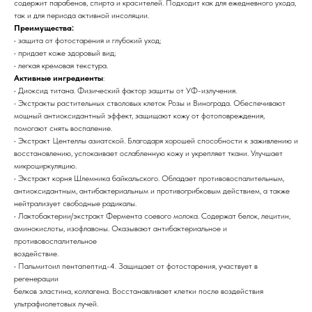
содержит парабенов, спирта и красителей. Подходит как для ежедневного ухода,
так и для периода активной инсоляции.
Преимущества:
• защита от фотостарения и глубокий уход;
• придает коже здоровый вид;
• легкая кремовая текстура.
Активные ингредиенты
:
• Диоксид титана. Физический фактор защиты от УФ-излучения.
• Экстракты растительных стволовых клеток Розы и Винограда. Обеспечивают
мощный антиоксидантный эффект, защищают кожу от фотоповреждения,
помогают снять воспаление.
• Экстракт Центеллы азиатской. Благодаря хорошей способности к заживлению и
восстановлению, успокаивает ослабленную кожу и укрепляет ткани. Улучшает
микроциркуляцию.
• Экстракт корня Шлемника байкальского. Обладает противовоспалительным,
антиоксидантным, антибактериальным и противогрибковым действием, а также
нейтрализует свободные радикалы.
• Лактобактерии/экстракт Фермента соевого молока. Содержат белок, лецитин,
аминокислоты, изофлавоны. Оказывают антибактериальное и
противовоспалительное
воздействие.
• Пальмитоил пентапептид-4. Защищает от фотостарения, участвует в
регенерации
белков эластина, коллагена. Восстанавливает клетки после воздействия
ультрафиолетовых лучей.