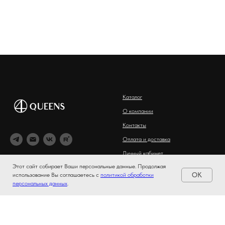
Каталог
О компании
Контакты
Оплата и доставка
Личный кабинет
Этот сайт собирает Ваши персональные данные. Продолжая
OK
использование Вы соглашаетесь с
политикой обработки
Бьюти-консультация
персональных данных
.
Оферта и политика
конфиденциальности
Пользовательское соглашение