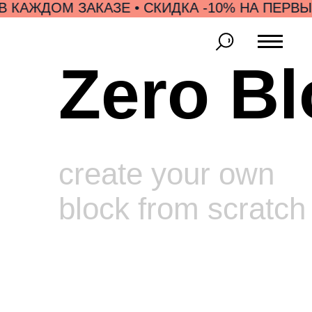
КАЖДОМ ЗАКАЗЕ • СКИДКА -10% НА ПЕРВЫЙ 
Zero Bl
create your own
block from scratch