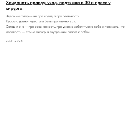
Хочу знать правду: уход, подтяжка в 30 и пресс у
хирурга.
Здесь мы говорим не про идеал, а про реальность
Красота давно перестала быть про «вечно 25».
Сегодня она — про осознанность, про умение заботиться о себе и понимать, что
молодость — это не фильтр, а внутренний диалог с собой.
23.11.2025