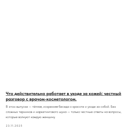
Что действительно работает в уходе за кожей: честный
разговор с врачом-косметологом.
В этом выпуске — тёплая, искренняя беседа о красоте и уходе за собой. Без
сложных терминов и маркетингового шума — только честные ответы на вопросы,
которые волнуют каждую женщину.
23.11.2025